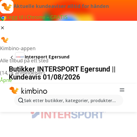
Aktuelle kundeaviser alltid for hånden
Legg til i Chrome – GRATIS
Kimbino-appen
Intersport Egersund
Alle tilbud på ett sted
Butikker INTERSPORT Egersund ||
(14,1k anmeldelser)
Kundeavis 01/08/2026
Åpne
ANNONSER
Søk etter butikker, kategorier, produkter...