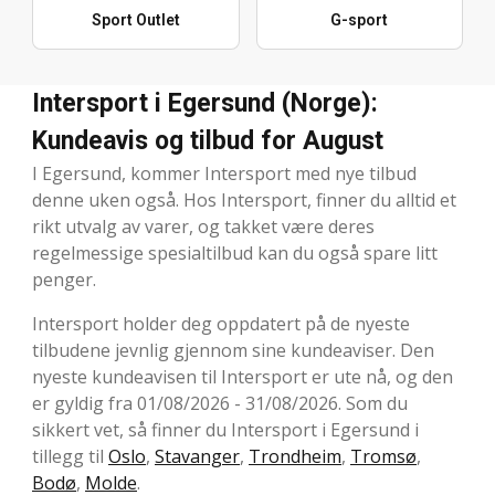
Sport Outlet
G-sport
Intersport i Egersund (Norge):
Kundeavis og tilbud for August
I Egersund, kommer Intersport med nye tilbud
denne uken også. Hos Intersport, finner du alltid et
rikt utvalg av varer, og takket være deres
regelmessige spesialtilbud kan du også spare litt
penger.
Intersport holder deg oppdatert på de nyeste
tilbudene jevnlig gjennom sine kundeaviser. Den
nyeste kundeavisen til Intersport er ute nå, og den
er gyldig fra 01/08/2026 - 31/08/2026. Som du
sikkert vet, så finner du Intersport i Egersund i
tillegg til
Oslo
,
Stavanger
,
Trondheim
,
Tromsø
,
Bodø
,
Molde
.