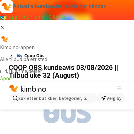
Aktuelle kundeaviser alltid for hånden
Legg til i Chrome – GRATIS
Kimbino-appen
Coop Obs
Alle tilbud på ett sted
COOP OBS kundeavis 03/08/2026 ||
(14,1k anmeldelser)
Tilbud uke 32 (August)
Åpne
ANNONSER
Søk etter butikker, kategorier, produkter...
Velg by