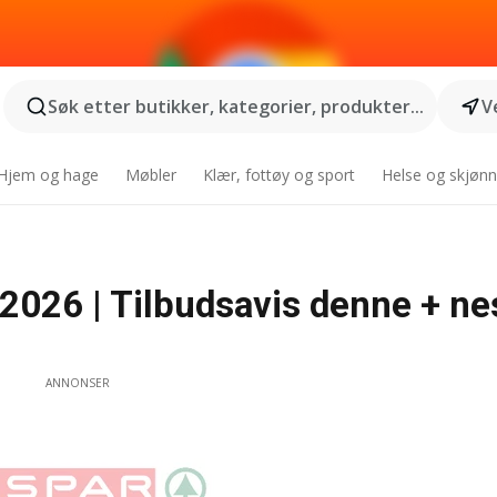
Søk etter butikker, kategorier, produkter...
V
Hjem og hage
Møbler
Klær, fottøy og sport
Helse og skjønn
26 | Tilbudsavis denne + ne
ANNONSER