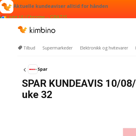
Aktuelle kundeaviser alltid for hånden
Legg til i Chrome – GRATIS
Tilbud
Supermarkeder
Elektronikk og hvitevarer
Spar
SPAR KUNDEAVIS 10/08/20
uke 32