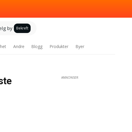
elg by
Bekreft
het
Andre
Blogg
Produkter
Byer
ste
ANNONSER