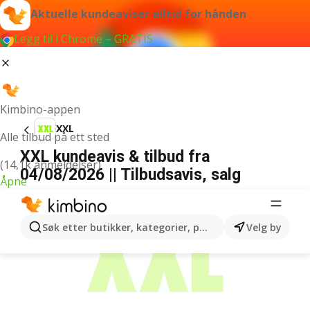
Aktuelle kundeaviser alltid for hånden
Legg til i Chrome – GRATIS
Kimbino-appen
XXL
Alle tilbud på ett sted
XXL kundeavis & tilbud fra
(14,1k anmeldelser)
04/08/2026 || Tilbudsavis, salg
Åpne
ANNONSER
Søk etter butikker, kategorier, produkter...
Velg by