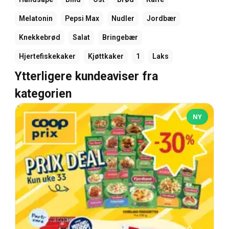
Melatonin
Pepsi Max
Nudler
Jordbær
Knekkebrød
Salat
Bringebær
Hjertefiskekaker
Kjøttkaker
1
Laks
Ytterligere kundeaviser fra
kategorien
NY