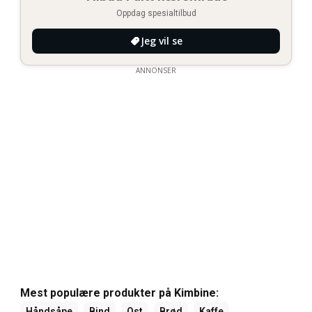
Oppdag spesialtilbud
Jeg vil se
ANNONSER
Mest populære produkter på Kimbine:
Håndsåpe
Bind
Ost
Brød
Kaffe