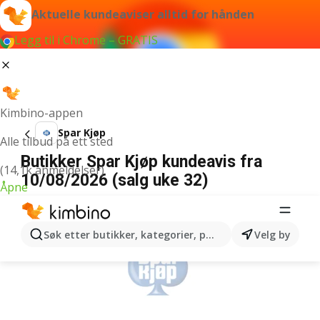
Aktuelle kundeaviser alltid for hånden
Legg til i Chrome – GRATIS
Kimbino-appen
Spar Kjøp
Alle tilbud på ett sted
Butikker Spar Kjøp kundeavis fra
(14,1k anmeldelser)
10/08/2026 (salg uke 32)
Åpne
ANNONSER
Søk etter butikker, kategorier, produkter...
Velg by