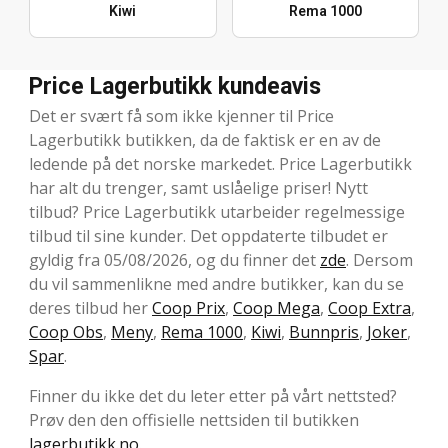
Kiwi
Rema 1000
Price Lagerbutikk kundeavis
Det er svært få som ikke kjenner til Price
Lagerbutikk butikken, da de faktisk er en av de
ledende på det norske markedet. Price Lagerbutikk
har alt du trenger, samt uslåelige priser! Nytt
tilbud? Price Lagerbutikk utarbeider regelmessige
tilbud til sine kunder. Det oppdaterte tilbudet er
gyldig fra 05/08/2026, og du finner det
zde
. Dersom
du vil sammenlikne med andre butikker, kan du se
deres tilbud her
Coop Prix
,
Coop Mega
,
Coop Extra
,
Coop Obs
,
Meny
,
Rema 1000
,
Kiwi
,
Bunnpris
,
Joker
,
Spar
.
Finner du ikke det du leter etter på vårt nettsted?
Prøv den den offisielle nettsiden til butikken
lagerbutikk.no
.