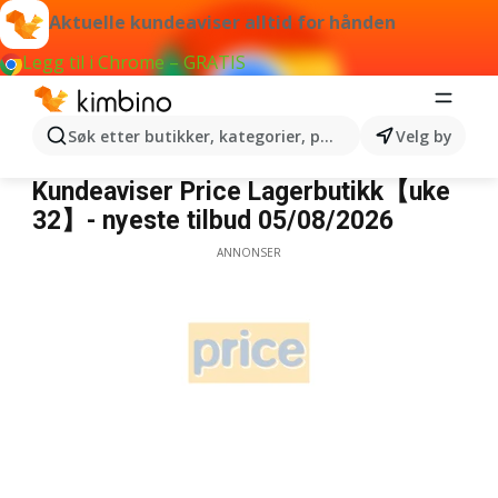
Aktuelle kundeaviser alltid for hånden
Legg til i Chrome – GRATIS
Søk etter butikker, kategorier, produkter...
Velg by
Price Lagerbutikk
Kundeaviser Price Lagerbutikk【uke
32】- nyeste tilbud 05/08/2026
ANNONSER