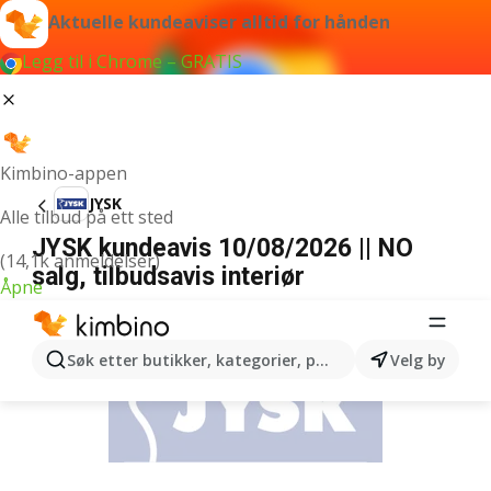
Aktuelle kundeaviser alltid for hånden
Legg til i Chrome – GRATIS
Kimbino-appen
JYSK
Alle tilbud på ett sted
JYSK kundeavis 10/08/2026 || NO
(14,1k anmeldelser)
salg, tilbudsavis interiør
Åpne
ANNONSER
Søk etter butikker, kategorier, produkter...
Velg by