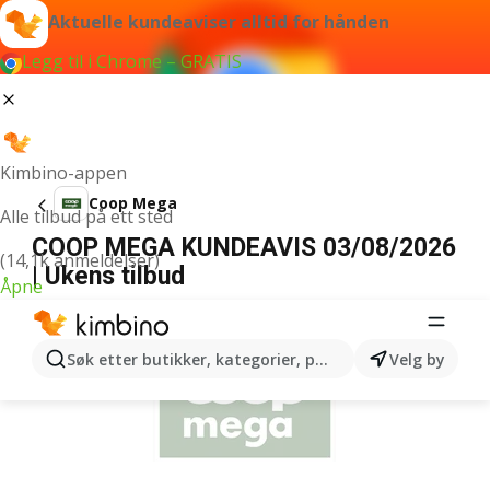
Aktuelle kundeaviser alltid for hånden
Legg til i Chrome – GRATIS
Kimbino-appen
Coop Mega
Alle tilbud på ett sted
COOP MEGA KUNDEAVIS 03/08/2026
(14,1k anmeldelser)
| Ukens tilbud
Åpne
ANNONSER
Søk etter butikker, kategorier, produkter...
Velg by