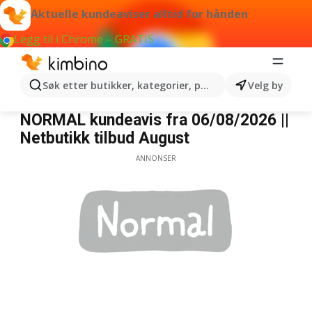
Aktuelle kundeaviser alltid for hånden
Legg til i Chrome – GRATIS
Søk etter butikker, kategorier, produkter...
Velg by
Normal
NORMAL kundeavis fra 06/08/2026 ||
Netbutikk tilbud August
ANNONSER