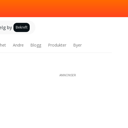
elg by
Bekreft
het
Andre
Blogg
Produkter
Byer
ANNONSER