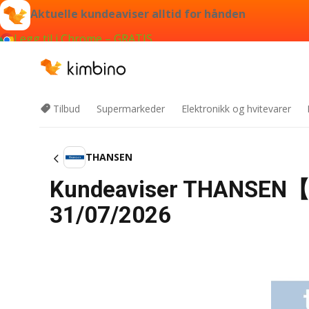
Aktuelle kundeaviser alltid for hånden
Legg til i Chrome – GRATIS
Tilbud
Supermarkeder
Elektronikk og hvitevarer
THANSEN
Kundeaviser THANSEN【u
31/07/2026