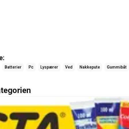
e:
Batterier
Pc
Lyspærer
Ved
Nakkepute
Gummibåt
ategorien