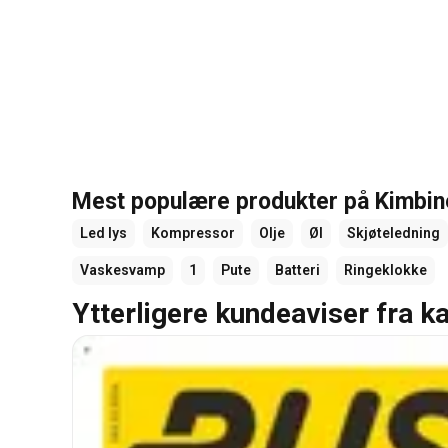
Mest populære produkter på Kimbin
Led lys
Kompressor
Olje
Øl
Skjøteledning
Vaskesvamp
1
Pute
Batteri
Ringeklokke
Ytterligere kundeaviser fra k