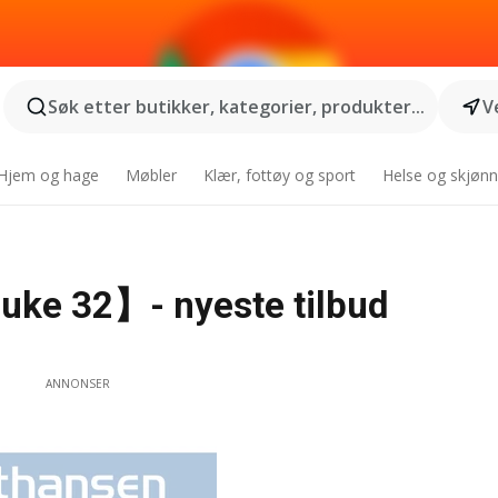
Søk etter butikker, kategorier, produkter...
V
Hjem og hage
Møbler
Klær, fottøy og sport
Helse og skjønn
ke 32】- nyeste tilbud
ANNONSER