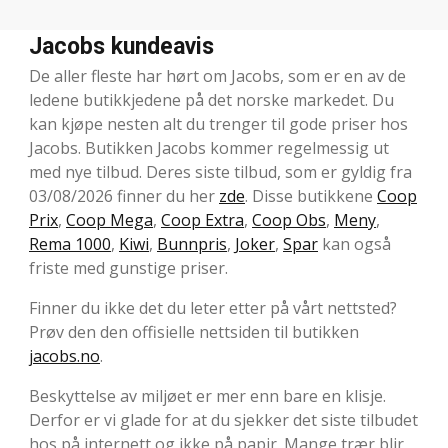
Jacobs kundeavis
De aller fleste har hørt om Jacobs, som er en av de
ledene butikkjedene på det norske markedet. Du
kan kjøpe nesten alt du trenger til gode priser hos
Jacobs. Butikken Jacobs kommer regelmessig ut
med nye tilbud. Deres siste tilbud, som er gyldig fra
03/08/2026 finner du her
zde
. Disse butikkene
Coop
Prix
,
Coop Mega
,
Coop Extra
,
Coop Obs
,
Meny
,
Rema 1000
,
Kiwi
,
Bunnpris
,
Joker
,
Spar
kan også
friste med gunstige priser.
Finner du ikke det du leter etter på vårt nettsted?
Prøv den den offisielle nettsiden til butikken
jacobs.no
.
Beskyttelse av miljøet er mer enn bare en klisje.
Derfor er vi glade for at du sjekker det siste tilbudet
hos på internett og ikke på papir. Mange trær blir