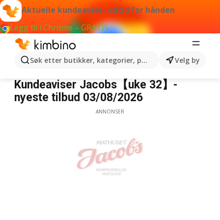
Aktuelle kundeaviser alltid for hånden
Legg til i Chrome – GRATIS
Søk etter butikker, kategorier, produkter...
Velg by
Jacobs
Kundeaviser Jacobs【uke 32】-
nyeste tilbud 03/08/2026
ANNONSER