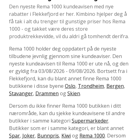
Den nyeste Rema 1000 kundeavisen med nye
rabatter i Flekkefjord er her. Kimbino hjelper deg å
få tak i alt du trenger til gunstige priser hos Rema
1000 - og takket være deres store
produktrekkevidde, vil du aldri gå tomhendt derifra.
Rema 1000 holder deg oppdatert på de nyeste
tilbudene jevnlig gjennom sine kundeaviser. Den
nyeste kundeavisen til Rema 1000 er ute nå, og den
er gyldig fra 03/08/2026 - 09/08/2026. Bortsett fra i
Flekkefjord, kan du blant annet finne Rema 1000
butikkene i disse byene
Oslo
,
Trondheim
,
Bergen
,
Stavanger
,
Drammen
og
Skien
.
Dersom du ikke finner Rema 1000 butikken i ditt
nærområde, kan du sjekke kundeavisene til andre
butikker i samme kategori
Supermarkeder
.
Butikker som er i samme kategori, er blant annet
Spar
,
Joker
,
Bunnpris
,
Kiwi
og
Rema 1000
. Dersom