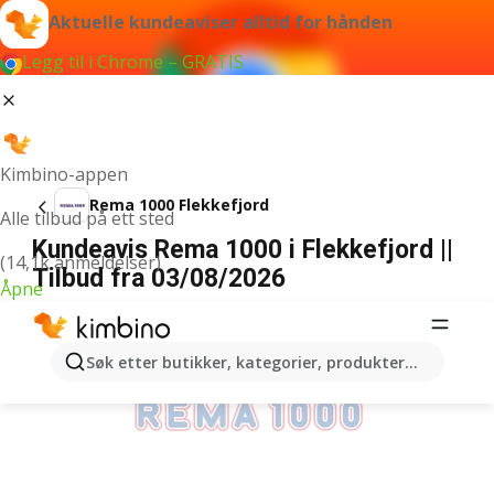
Aktuelle kundeaviser alltid for hånden
Legg til i Chrome – GRATIS
Kimbino-appen
Rema 1000 Flekkefjord
Alle tilbud på ett sted
Kundeavis Rema 1000 i Flekkefjord ||
(14,1k anmeldelser)
Tilbud fra 03/08/2026
Åpne
ANNONSER
Søk etter butikker, kategorier, produkter...