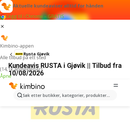
Aktuelle kundeaviser alltid for hånden
Legg til i Chrome – GRATIS
Kimbino-appen
Rusta Gjøvik
Alle tilbud på ett sted
Kundeavis RUSTA i Gjøvik || Tilbud fra
(14,1k anmeldelser)
10/08/2026
Åpne
ANNONSER
Søk etter butikker, kategorier, produkter...