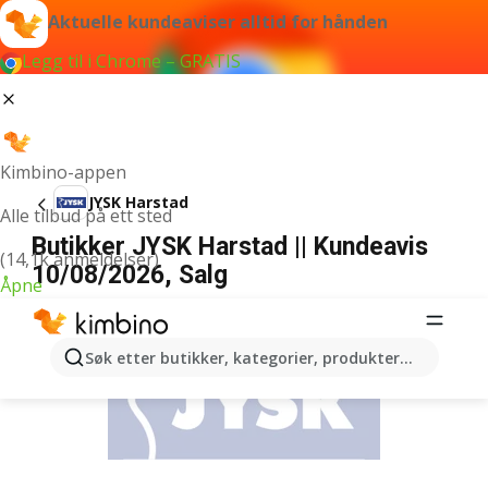
Aktuelle kundeaviser alltid for hånden
Legg til i Chrome – GRATIS
Kimbino-appen
JYSK Harstad
Alle tilbud på ett sted
Butikker JYSK Harstad || Kundeavis
(14,1k anmeldelser)
10/08/2026, Salg
Åpne
ANNONSER
Søk etter butikker, kategorier, produkter...