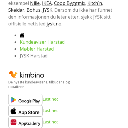
eksempel
Nille
,
IKEA
,
Coop Byggmix
,
Kitch´n
,
Skeidar
,
Bohus
,
JYSK
. Dersom du ikke har funnet
den informasjonen du leter etter, sjekk JYSK sitt
offisielle nettsted
jysk.no
.
Kundeaviser Harstad
Møbler Harstad
JYSK Harstad
De nyeste kundeavisene, tilbudene og
rabattene
Last ned i
Last ned i
Last ned i