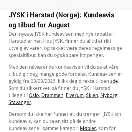
JYSK i Harstad (Norge): Kundeavis
og tilbud for August
Den nyeste JYSK kundeavisen med nye rabatter i
Harstad er her. Hos JYSK, finner du alltid et rikt
utvalg av varer, og takket være deres regelmessige
spesialtilbud kan du også spare litt penger.
Med den nåværende kundeavisen vil du se at våre
tilbud gir deg mange gode fordeler. Kundeavisen er
gyldig fra 03/08/2026, klikk deg direkte til den
zde
.
Som du sikkert vet, så finner du JYSK i Harstad i
tillegg til
Oslo
,
Drammen
,
Elverum
,
Skien
,
Nyborg
,
Stavanger
.
Dersom du ikke har funnet alt du trenger i JYSK sin
kundeavis, kan du ta en titt på de andre
kundeavisene i samme kategori
Møbler
, som for