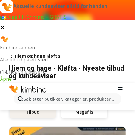
Aktuelle kundeaviser alltid for hånden
Legg til i Chrome – GRATIS
Kimbino-appen
Hjem og hage Kløfta
Alle tilbud på ett sted
Hjem og hage - Kløfta - Nyeste tilbud
(14,1k anmeldelser)
og kundeaviser
Åpne
Søk etter butikker, kategorier, produkter...
Megaflis
Tilbud