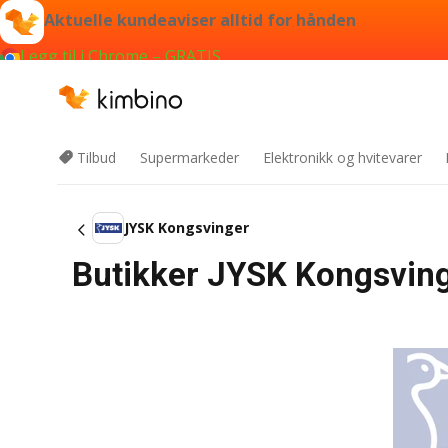
Aktuelle kundeaviser alltid for hånden
Legg til i Chrome – GRATIS
Tilbud
Supermarkeder
Elektronikk og hvitevarer
JYSK Kongsvinger
Butikker JYSK Kongsving