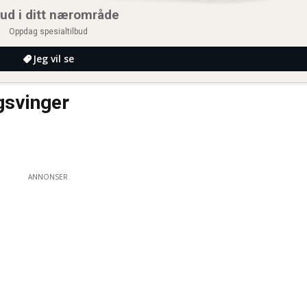
bud i ditt nærområde
Oppdag spesialtilbud
Jeg vil se
gsvinger
ANNONSER