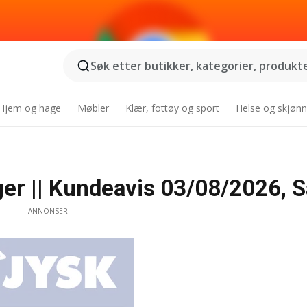
Søk etter butikker, kategorier, produkter
Hjem og hage
Møbler
Klær, fottøy og sport
Helse og skjønn
er || Kundeavis 03/08/2026, S
ANNONSER