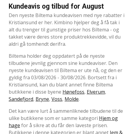
Kundeavis og tilbud for August
Den nyeste Biltema kundeavisen med nye rabatter i
Kristiansund er her. Kimbino hjelper deg å få tak i
alt du trenger til gunstige priser hos Biltema - og
takket være deres store produktrekkevidde, vil du
aldri gå tomhendt derifra.
Biltema holder deg oppdatert på de nyeste
tilbudene jevnlig gjennom sine kundeaviser. Den
nyeste kundeavisen til Biltema er ute nå, og den er
gyldig fra 03/08/2026 - 30/08/2026. Bortsett fra i
Kristiansund, kan du blant annet finne Biltema
butikkene i disse byene
Hønefoss
,
Elverum
,
Sandefjord
,
Bryne
,
Voss
,
Molde
.
Det kan være lurt å sammenliknede tilbudene til de
ulike butikkene som er samme kategori
Hjem og
hage
for å sikre at du får den laveste prisen.
Butikkene i denne kategorien er blant annet
Jem &