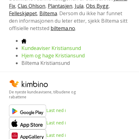
Fix
,
Clas Ohlson
,
Plantasjen
,
Jula
,
Obs Bygg
,
Felleskjøpet
,
Biltema
. Dersom du ikke har funnet
den informasjonen du leter etter, sjekk Biltema sitt
offisielle nettsted
biltema.no
.
Kundeaviser Kristiansund
Hjem og hage Kristiansund
Biltema Kristiansund
De nyeste kundeavisene, tilbudene og
rabattene
Last ned i
Last ned i
Last ned i