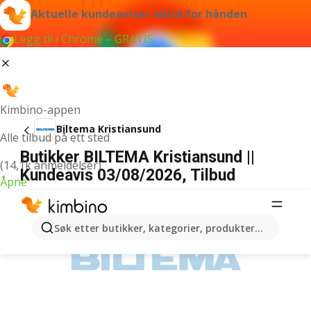
Aktuelle kundeaviser alltid for hånden
Legg til i Chrome – GRATIS
Kimbino-appen
Biltema Kristiansund
Alle tilbud på ett sted
Butikker BILTEMA Kristiansund ||
(14,1k anmeldelser)
Kundeavis 03/08/2026, Tilbud
Åpne
ANNONSER
Søk etter butikker, kategorier, produkter...