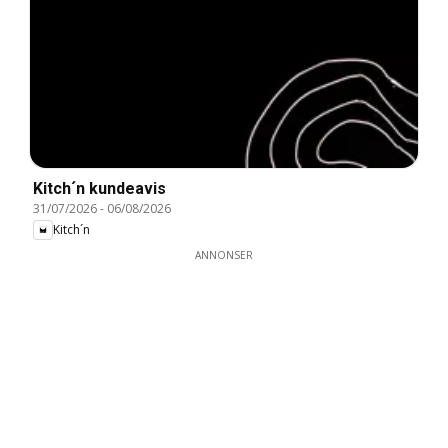
Kitch´n kundeavis
31/07/2026
-
06/08/2026
Kitch´n
ANNONSER