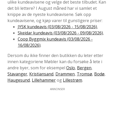
ulike kundeavisene og velge det beste tilbudet. Kan
det bli lettere? I August måned har vi samlet et
knippe av de nyeste kundeavisene. Søk opp
kundeavisene, og kjøp varer til gunstigere priser:
JYSK kundeavis (03/08/2026 - 15/08/2026)
,
Skeidar kundeavis (03/08/2026 - 09/08/2026)
,
Coop Byggmix kundeavis (03/08/2026 -
16/08/2026)
.
Dersom du ikke finner den butikken du leter etter
innen kategoriene Møbler kan du forsøke å lete i
andre byer, som for eksempel
Oslo
,
Bergen
,
Stavanger
,
Kristiansand
,
Drammen
,
Tromsø
,
Bodø
,
Haugesund
,
Lillehammer
og
Lillestrøm
.
ANNONSER