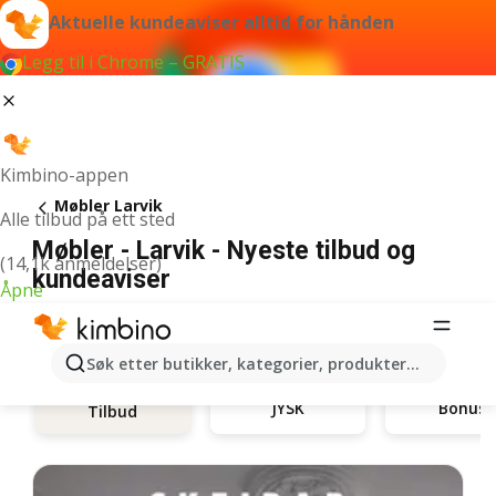
Aktuelle kundeaviser alltid for hånden
Legg til i Chrome – GRATIS
Kimbino-appen
Møbler Larvik
Alle tilbud på ett sted
Møbler - Larvik - Nyeste tilbud og
(14,1k anmeldelser)
kundeaviser
Åpne
Søk etter butikker, kategorier, produkter...
JYSK
Bohus
Tilbud