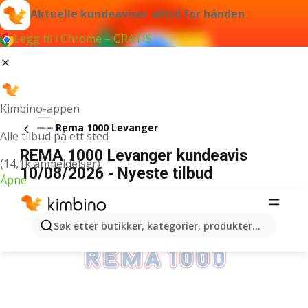
Aktuelle kundeaviser alltid for hånden
Legg til i Chrome – GRATIS
Kimbino-appen
Rema 1000 Levanger
Alle tilbud på ett sted
REMA 1000 Levanger kundeavis
(14,1k anmeldelser)
10/08/2026 - Nyeste tilbud
Åpne
ANNONSER
Søk etter butikker, kategorier, produkter...