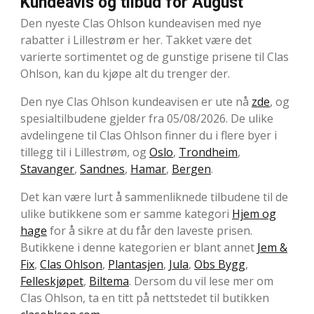
Kundeavis og tilbud for August
Den nyeste Clas Ohlson kundeavisen med nye
rabatter i Lillestrøm er her. Takket være det
varierte sortimentet og de gunstige prisene til Clas
Ohlson, kan du kjøpe alt du trenger der.
Den nye Clas Ohlson kundeavisen er ute nå
zde
, og
spesialtilbudene gjelder fra 05/08/2026. De ulike
avdelingene til Clas Ohlson finner du i flere byer i
tillegg til i Lillestrøm, og
Oslo
,
Trondheim
,
Stavanger
,
Sandnes
,
Hamar
,
Bergen
.
Det kan være lurt å sammenliknede tilbudene til de
ulike butikkene som er samme kategori
Hjem og
hage
for å sikre at du får den laveste prisen.
Butikkene i denne kategorien er blant annet
Jem &
Fix
,
Clas Ohlson
,
Plantasjen
,
Jula
,
Obs Bygg
,
Felleskjøpet
,
Biltema
. Dersom du vil lese mer om
Clas Ohlson, ta en titt på nettstedet til butikken