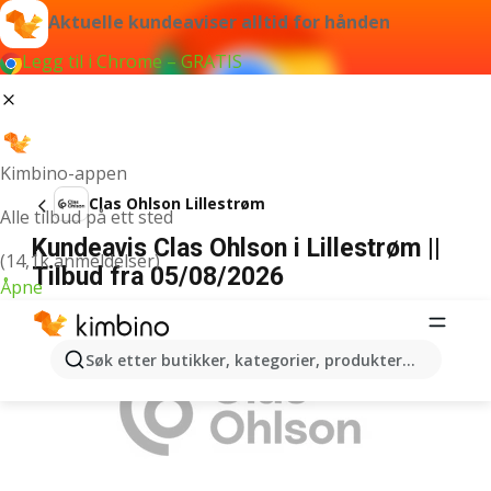
Aktuelle kundeaviser alltid for hånden
Legg til i Chrome – GRATIS
Kimbino-appen
Clas Ohlson Lillestrøm
Alle tilbud på ett sted
Kundeavis Clas Ohlson i Lillestrøm ||
(14,1k anmeldelser)
Tilbud fra 05/08/2026
Åpne
ANNONSER
Søk etter butikker, kategorier, produkter...