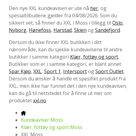
Den nye XXL kundeavisen er ute nå
her
, og
spesialtilbudene gjelder fra 04/08/2026. Som du
sikkert vet, så finner du XXL i Moss i tillegg til
Oslo
,
Nyborg
,
Hønefoss
,
Harstad
,
Skien
og
Sandefjord
.
Dersom du ikke finner XXL butikken i ditt
nærområde, kan du sjekke kundeavisene til andre
butikker i samme kategori
Klær, fottøy og sport
.
Butikker som er i samme kategori, er blant annet
Spar Kjøp
,
XXL
,
Sport 1
,
Intersport
og
Sport Outlet
.
Dersom du ønsker å handle et spesifikt produkt fra
XXL, men ikke har funnet det i den nye kundeavisen,
kan du gå til nettstedet for å finne ut mer om
produktet
xxl.no
.
Kundeaviser Moss
Klær, fottøy og sport Moss
XXL Moss