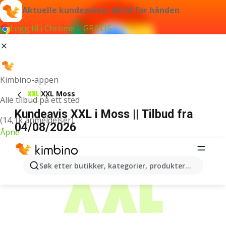
Aktuelle kundeaviser alltid for hånden
Legg til i Chrome – GRATIS
Kimbino-appen
XXL Moss
Alle tilbud på ett sted
Kundeavis XXL i Moss || Tilbud fra
(14,1k anmeldelser)
04/08/2026
Åpne
ANNONSER
Søk etter butikker, kategorier, produkter...