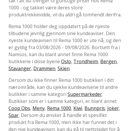
tak i alt du trenger til gunstige priser hos Rema
1000 - og takket være deres store
produktrekkevidde, vil du aldri gå tomhendt derifra.
Rema 1000 holder deg oppdatert på de nyeste
tilbudene jevnlig gjennom sine kundeaviser. Den
nyeste kundeavisen til Rema 1000 er ute nå, og den
er gyldig fra 03/08/2026 - 09/08/2026. Bortsett fra i
Namsos, kan du blant annet finne Rema 1000
butikkene i disse byene
Oslo
,
Trondheim
,
Bergen
,
Stavanger
,
Drammen
,
Skien
.
Dersom du ikke finner Rema 1000 butikken i ditt
nærområde, kan du sjekke kundeavisene til andre
butikker i samme kategori
Supermarkeder
.
Butikker som er i samme kategori, er blant annet
Coop Obs
,
Meny
,
Rema 1000
,
Kiwi
,
Bunnpris
,
Joker
,
Spar
. Dersom du ønsker å handle et spesifikt
produkt fra Rema 1000, men ikke har funnet det i
den nye kundeavisen, kan du gå til nettstedet for å