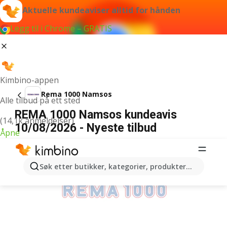
Aktuelle kundeaviser alltid for hånden
Legg til i Chrome – GRATIS
Kimbino-appen
Rema 1000 Namsos
Alle tilbud på ett sted
REMA 1000 Namsos kundeavis
(14,1k anmeldelser)
10/08/2026 - Nyeste tilbud
Åpne
ANNONSER
Søk etter butikker, kategorier, produkter...