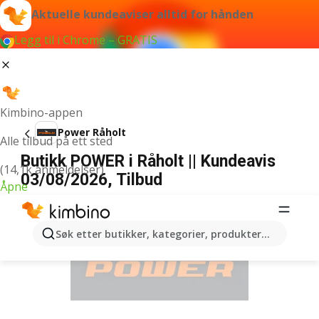
Aktuelle kundeaviser alltid for hånden
Legg til i Chrome – GRATIS
Kimbino-appen
Power Råholt
Alle tilbud på ett sted
Butikk POWER i Råholt || Kundeavis
(14,1k anmeldelser)
03/08/2026, Tilbud
Åpne
ANNONSER
Søk etter butikker, kategorier, produkter...