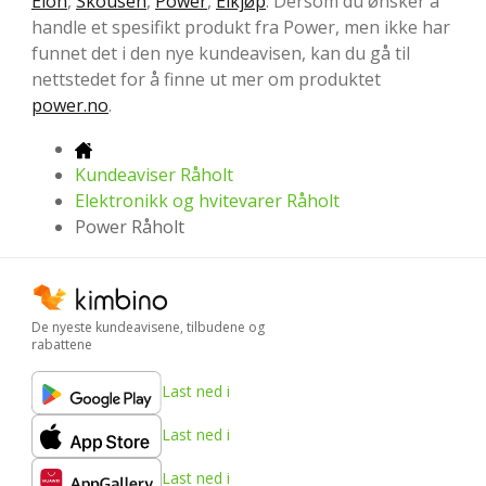
Elon
,
Skousen
,
Power
,
Elkjøp
. Dersom du ønsker å
handle et spesifikt produkt fra Power, men ikke har
funnet det i den nye kundeavisen, kan du gå til
nettstedet for å finne ut mer om produktet
power.no
.
Kundeaviser Råholt
Elektronikk og hvitevarer Råholt
Power Råholt
De nyeste kundeavisene, tilbudene og
rabattene
Last ned i
Last ned i
Last ned i