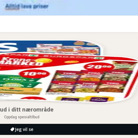
bud i ditt nærområde
Oppdag spesialtilbud
Jeg vil se