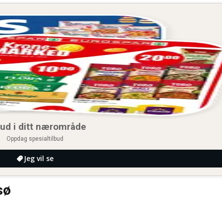
bud i ditt nærområde
Oppdag spesialtilbud
Jeg vil se
sø