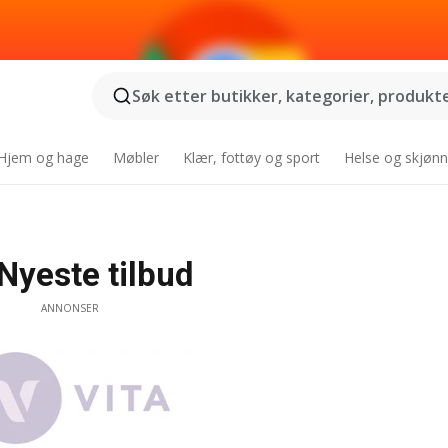
Søk etter butikker, kategorier, produkter
Hjem og hage
Møbler
Klær, fottøy og sport
Helse og skjønn
Nyeste tilbud
ANNONSER