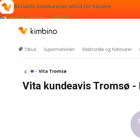
Aktuelle kundeaviser alltid for hånden
Legg til i Chrome – GRATIS
Tilbud
Supermarkeder
Elektronikk og hvitevarer
Vita Tromsø
Vita kundeavis Tromsø - 