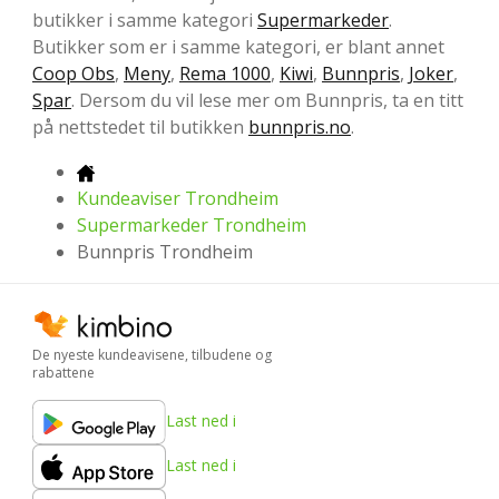
butikker i samme kategori
Supermarkeder
.
Butikker som er i samme kategori, er blant annet
Coop Obs
,
Meny
,
Rema 1000
,
Kiwi
,
Bunnpris
,
Joker
,
Spar
. Dersom du vil lese mer om Bunnpris, ta en titt
på nettstedet til butikken
bunnpris.no
.
Kundeaviser Trondheim
Supermarkeder Trondheim
Bunnpris Trondheim
De nyeste kundeavisene, tilbudene og
rabattene
Last ned i
Last ned i