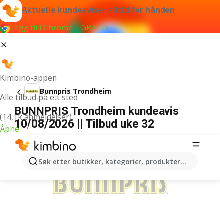
Aktuelle kundeaviser alltid for hånden
Legg til i Chrome – GRATIS
Kimbino-appen
Bunnpris Trondheim
Alle tilbud på ett sted
BUNNPRIS Trondheim kundeavis
(14,1k anmeldelser)
10/08/2026 || Tilbud uke 32
Åpne
ANNONSER
Søk etter butikker, kategorier, produkter...