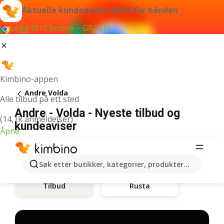
Aktuelle kundeaviser alltid for hånden
Legg til i Chrome – GRATIS
Kimbino-appen
Andre Volda
Alle tilbud på ett sted
Andre - Volda - Nyeste tilbud og
(14,1k anmeldelser)
kundeaviser
Åpne
Søk etter butikker, kategorier, produkter...
Rusta
Tilbud