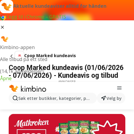
Aktuelle kundeaviser alltid for hånden
Legg til i Chrome – GRATIS
Kimbino-appen
Coop Marked kundeavis
Alle tilbud på ett sted
Coop Marked kundeavis (01/06/2026
(14,1k anmeldelser)
- 07/06/2026) - Kundeavis og tilbud
Åpne
ANNONSER
Søk etter butikker, kategorier, produkter...
Velg by