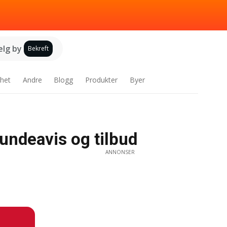
elg by
Bekreft
het
Andre
Blogg
Produkter
Byer
undeavis og tilbud
ANNONSER