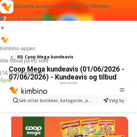
Aktuelle kundeaviser alltid for hånden
Legg til i Chrome – GRATIS
Kimbino-appen
Coop Mega kundeavis
Alle tilbud på ett sted
Coop Mega kundeavis (01/06/2026 -
(14,1k anmeldelser)
07/06/2026) - Kundeavis og tilbud
Åpne
ANNONSER
Søk etter butikker, kategorier, produkter...
Velg by