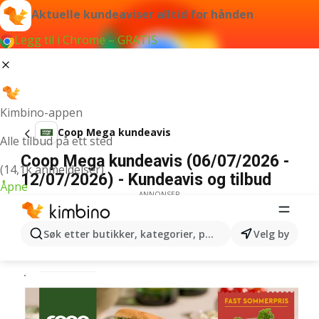
Aktuelle kundeaviser alltid for hånden
Legg til i Chrome – GRATIS
Kimbino-appen
Coop Mega kundeavis
Alle tilbud på ett sted
Coop Mega kundeavis (06/07/2026 -
(14,1k anmeldelser)
12/07/2026) - Kundeavis og tilbud
Åpne
ANNONSER
Søk etter butikker, kategorier, produkter...
Velg by