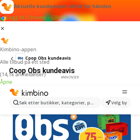
Aktuelle kundeaviser alltid for hånden
Legg til i Chrome – GRATIS
Kimbino-appen
Coop Obs kundeavis
Alle tilbud på ett sted
Coop Obs kundeavis
(14,1k anmeldelser)
ANNONSER
Åpne
Søk etter butikker, kategorier, produkter...
Velg by