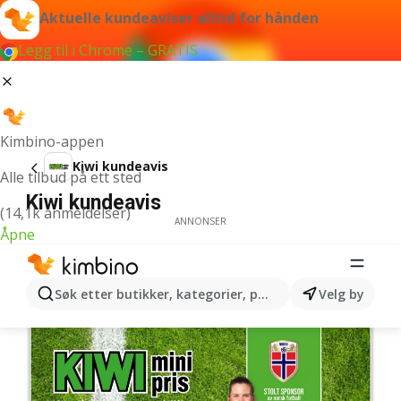
Aktuelle kundeaviser alltid for hånden
Legg til i Chrome – GRATIS
Kimbino-appen
Kiwi kundeavis
Alle tilbud på ett sted
Kiwi kundeavis
(14,1k anmeldelser)
ANNONSER
Åpne
Søk etter butikker, kategorier, produkter...
Velg by