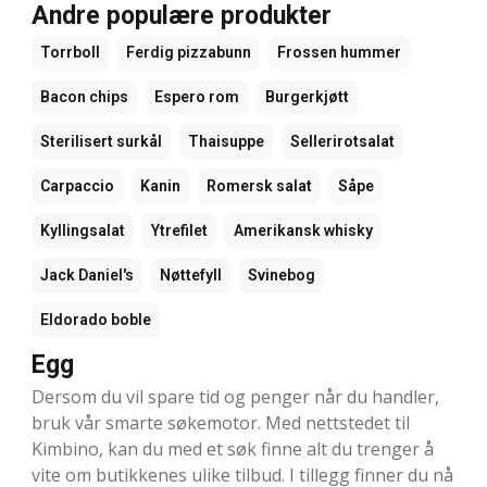
Andre populære produkter
Torrboll
Ferdig pizzabunn
Frossen hummer
Bacon chips
Espero rom
Burgerkjøtt
Sterilisert surkål
Thaisuppe
Sellerirotsalat
Carpaccio
Kanin
Romersk salat
Såpe
Kyllingsalat
Ytrefilet
Amerikansk whisky
Jack Daniel's
Nøttefyll
Svinebog
Eldorado boble
Egg
Dersom du vil spare tid og penger når du handler,
bruk vår smarte søkemotor. Med nettstedet til
Kimbino, kan du med et søk finne alt du trenger å
vite om butikkenes ulike tilbud. I tillegg finner du nå