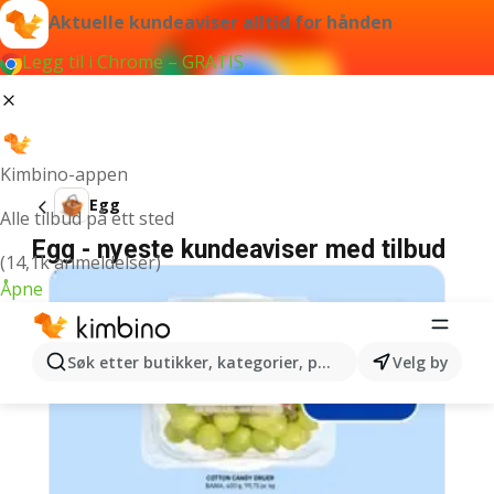
Aktuelle kundeaviser alltid for hånden
Legg til i Chrome – GRATIS
Kimbino-appen
Egg
Alle tilbud på ett sted
Egg - nyeste kundeaviser med tilbud
(14,1k anmeldelser)
Åpne
Søk etter butikker, kategorier, produkter...
Velg by