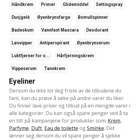
Håndkrem
Primer
Glidemiddel
Settingspray
Dusjgelé
Øyenbrynsfarge
Bomullspinner
Badeskum
Vannfast Mascara
Deodorant
Løsvipper
Antiperspirant
Øyenbrynserum
Luktfjerner for o...
Hårfjerningskrem
Vippeserum
Tannkrem
Eyeliner
Dersom du ikke lot deg friste av de tilbudene du
fant, kan du prøve å søke på andre varer du liker.
Du finner lave priser og tilbud på en mengde varer i
alle kategorier. Du kan også spare penger ved å ta
en titt på kampanjene for produkter som:
Krem
,
Parfyme
,
Duft
,
Eau de toilette
og
Sminke
. Det
lønner seg dersom du vil spare penger å sjekke