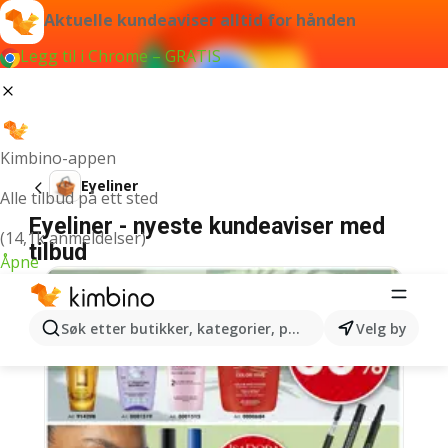
Aktuelle kundeaviser alltid for hånden
Legg til i Chrome – GRATIS
Kimbino-appen
Eyeliner
Alle tilbud på ett sted
Eyeliner - nyeste kundeaviser med
(14,1k anmeldelser)
tilbud
Åpne
Søk etter butikker, kategorier, produkter...
Velg by