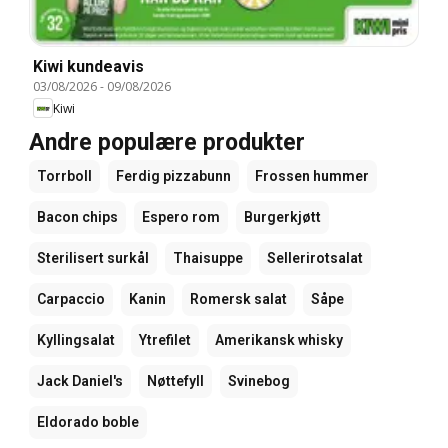
Kiwi kundeavis
03/08/2026
-
09/08/2026
Kiwi
Andre populære produkter
Torrboll
Ferdig pizzabunn
Frossen hummer
Bacon chips
Espero rom
Burgerkjøtt
Sterilisert surkål
Thaisuppe
Sellerirotsalat
Carpaccio
Kanin
Romersk salat
Såpe
Kyllingsalat
Ytrefilet
Amerikansk whisky
Jack Daniel's
Nøttefyll
Svinebog
Eldorado boble