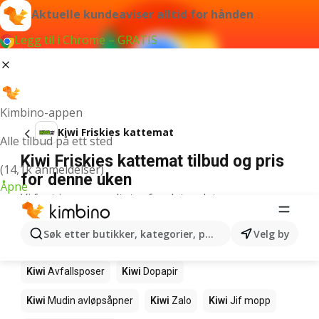
Aktuelle kundeaviser alltid for hånden
Legg til i Chrome – GRATIS
Kimbino-appen
Kiwi Friskies kattemat
Alle tilbud på ett sted
Kiwi Friskies kattemat tilbud og pris
(14,1k anmeldelser)
for denne uken
Åpne
Vi fant ingen resultater for det ordet.
Andre produkter i butikkene Kiwi
Søk etter butikker, kategorier, produkter...
Velg by
Kiwi
Tørre engangskluter
Kiwi
Fast grønnsåpe
Kiwi
Avfallsposer
Kiwi
Dopapir
Kiwi
Mudin avløpsåpner
Kiwi
Zalo
Kiwi
Jif mopp