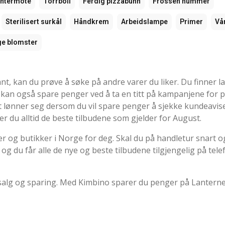
intermote
Torrboll
Ferdig pizzabunn
Frossen hummer
Sterilisert surkål
Håndkrem
Arbeidslampe
Primer
Vå
ge blomster
nt, kan du prøve å søke på andre varer du liker. Du finner la
u kan også spare penger ved å ta en titt på kampanjene for 
t lønner seg dersom du vil spare penger å sjekke kundeavis
ner du alltid de beste tilbudene som gjelder for August.
r og butikker i Norge for deg. Skal du på handletur snart og
, og du får alle de nye og beste tilbudene tilgjengelig på tele
 salg og sparing. Med Kimbino sparer du penger på Lantern