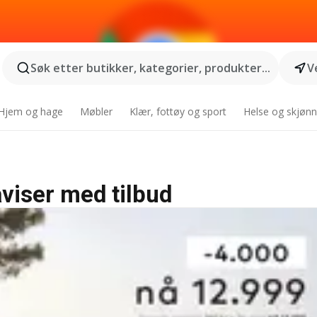
Søk etter butikker, kategorier, produkter...
V
Hjem og hage
Møbler
Klær, fottøy og sport
Helse og skjønn
viser med tilbud