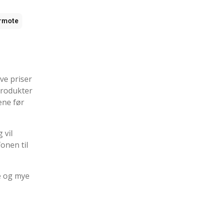
rmote
ve priser
produkter
ene før
 vil
fonen til
e og mye