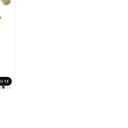
ide
13