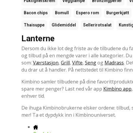
Fuktighetskrem
Vegglampe
Bronzingperler
V
Bacon chips
Bomull
Espero rom
Burgerkjøtt
Thaisuppe
Glidemiddel
Sellerirotsalat
Kunsti
Lanterne
Dersom du ikke lot deg friste av de tilbudene du fa
og tilbud på en mengde varer i alle kategorier. D
som:
Værstasjon
,
Grill
,
Vifte
,
Seng
og
Madrass
. De
du drar ut å handler. På nettstedet til Kimbino fin
Kimbino samler tilbudene på dine favorittprodukte
spare mer penger? Last ned vår app
Kimbino app
enhver tid.
De ihuga Kimbinobrukerne elsker ordene: tilbud,
mer! Ta et dypdykk inn i Kimbinouniverset.