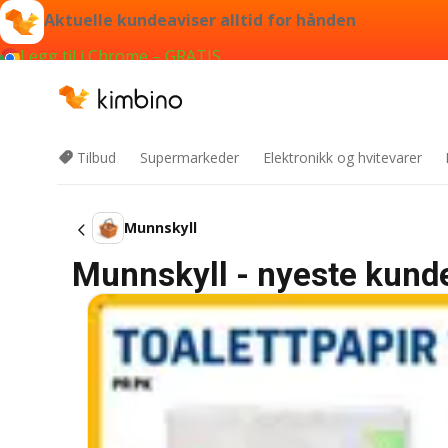
Aktuelle kundeaviser alltid for hånden
Legg til i Chrome – GRATIS
Tilbud
Supermarkeder
Elektronikk og hvitevarer
Munnskyll
Munnskyll - nyeste kunde