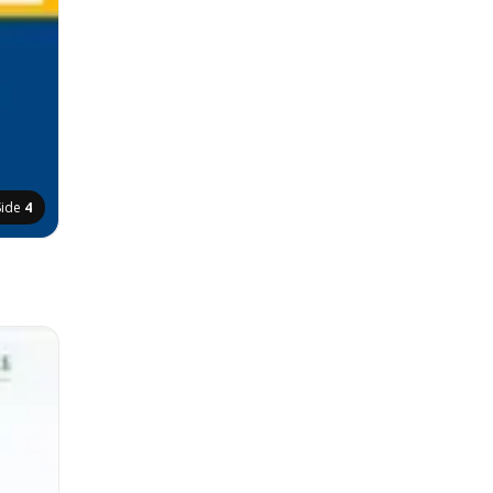
Side
4