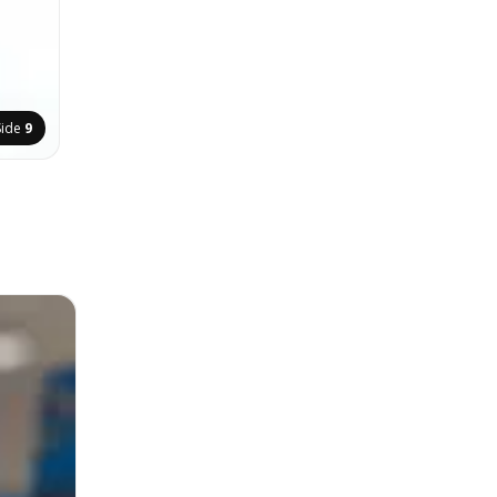
Side
9