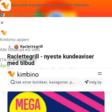
Aktuelle kundeaviser alltid for hånden
Legg til i Chrome – GRATIS
Kimbino-appen
Raclettegrill
Alle tilbud på ett sted
Raclettegrill - nyeste kundeaviser
(14,1k anmeldelser)
med tilbud
Åpne
Vi fant ingen resultater for det ordet.
Ytterligere kundeaviser fra
Søk etter butikker, kategorier, produkter...
Velg by
kategorien