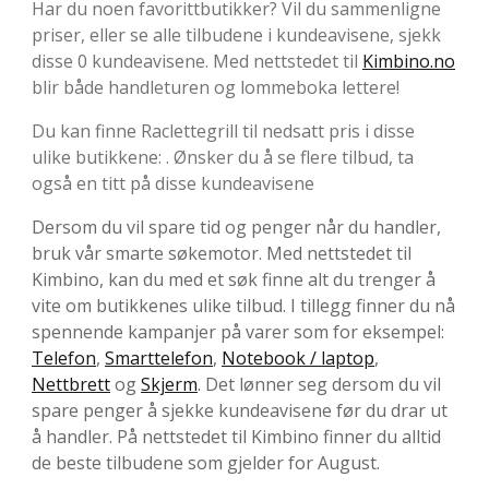
Har du noen favorittbutikker? Vil du sammenligne
priser, eller se alle tilbudene i kundeavisene, sjekk
disse 0 kundeavisene. Med nettstedet til
Kimbino.no
blir både handleturen og lommeboka lettere!
Du kan finne Raclettegrill til nedsatt pris i disse
ulike butikkene: . Ønsker du å se flere tilbud, ta
også en titt på disse kundeavisene
Dersom du vil spare tid og penger når du handler,
bruk vår smarte søkemotor. Med nettstedet til
Kimbino, kan du med et søk finne alt du trenger å
vite om butikkenes ulike tilbud. I tillegg finner du nå
spennende kampanjer på varer som for eksempel:
Telefon
,
Smarttelefon
,
Notebook / laptop
,
Nettbrett
og
Skjerm
. Det lønner seg dersom du vil
spare penger å sjekke kundeavisene før du drar ut
å handler. På nettstedet til Kimbino finner du alltid
de beste tilbudene som gjelder for August.