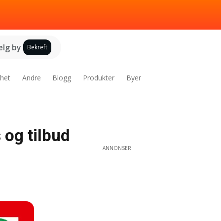
elg by
Bekreft
het
Andre
Blogg
Produkter
Byer
 og tilbud
ANNONSER