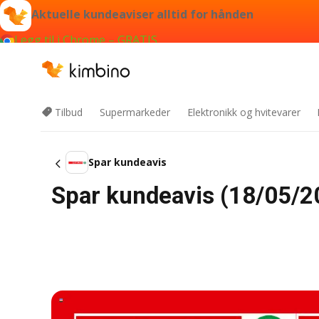
Aktuelle kundeaviser alltid for hånden
Legg til i Chrome – GRATIS
Tilbud
Supermarkeder
Elektronikk og hvitevarer
Spar kundeavis
Spar kundeavis (18/05/20