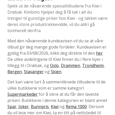
Sjekk ut de nåværende spesialtilbudene fra Kiwi i
Drøbak. Kimbino hjelper deg å få tak i alt du
trenger til gunstige priser hos Kiwi - og takket være
deres store produktrekkevidde, vil du aldri gå
tomhendt derifra.
Med den nåværende kundeavisen vil du se at våre
tilbud gir deg mange gode fordeler. Kundeavisen er
gyldig fra 03/08/2026, klikk deg direkte til den
her
.
De ulike avdelingene til Kiwi finner du i flere byer i
tillegg til i Drøbak, og
Oslo
,
Drammen
,
Trondheim
,
Bergen
,
Stavanger
og
Skien
.
Det kan være lurt å sammenliknede tilbudene til de
ulike butikkene som er samme kategori
Supermarkeder
for å sikre at du får den laveste
prisen. Butikkene i denne kategorien er blant annet
Spar
,
Joker
,
Bunnpris
,
Kiwi
og
Rema 1000
. Dersom
du vil lese mer om Kiwi, ta en titt på nettstedet til