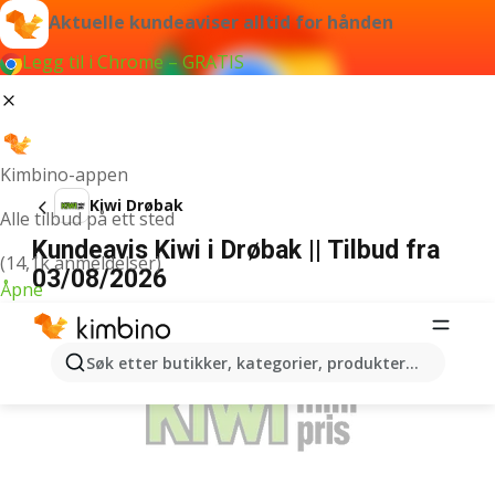
Aktuelle kundeaviser alltid for hånden
Legg til i Chrome – GRATIS
Kimbino-appen
Kiwi Drøbak
Alle tilbud på ett sted
Kundeavis Kiwi i Drøbak || Tilbud fra
(14,1k anmeldelser)
03/08/2026
Åpne
ANNONSER
Søk etter butikker, kategorier, produkter...