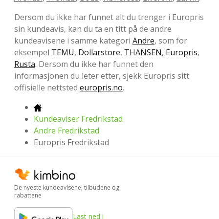
Dersom du ikke har funnet alt du trenger i Europris
sin kundeavis, kan du ta en titt på de andre
kundeavisene i samme kategori
Andre
, som for
eksempel
TEMU
,
Dollarstore
,
THANSEN
,
Europris
,
Rusta
. Dersom du ikke har funnet den
informasjonen du leter etter, sjekk Europris sitt
offisielle nettsted
europris.no
.
Kundeaviser Fredrikstad
Andre Fredrikstad
Europris Fredrikstad
De nyeste kundeavisene, tilbudene og
rabattene
Last ned i