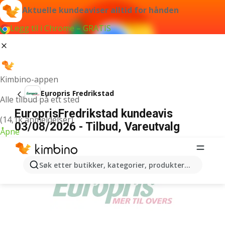
Aktuelle kundeaviser alltid for hånden
Legg til i Chrome – GRATIS
Kimbino-appen
Europris Fredrikstad
Alle tilbud på ett sted
EuroprisFredrikstad kundeavis
(14,1k anmeldelser)
03/08/2026 - Tilbud, Vareutvalg
Åpne
ANNONSER
Søk etter butikker, kategorier, produkter...