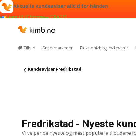
Aktuelle kundeaviser alltid for hånden
Legg til i Chrome – GRATIS
Tilbud
Supermarkeder
Elektronikk og hvitevarer
Kundeaviser Fredrikstad
Fredrikstad - Nyeste kun
Vi velger de nyeste og mest populære tilbudene f