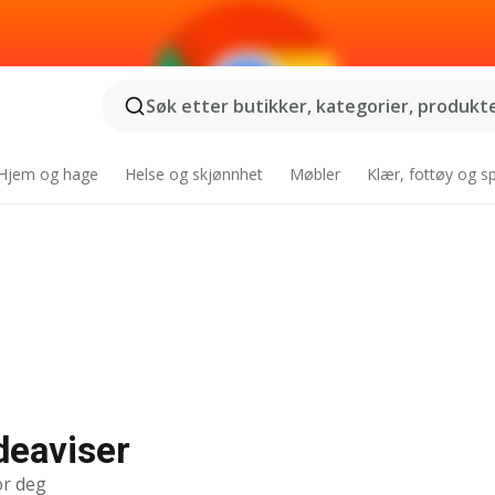
Søk etter butikker, kategorier, produkter
Hjem og hage
Helse og skjønnhet
Møbler
Klær, fottøy og s
deaviser
or deg