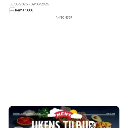
03/08/2026
-
09/08/2026
Rema 1000
ANNONSER