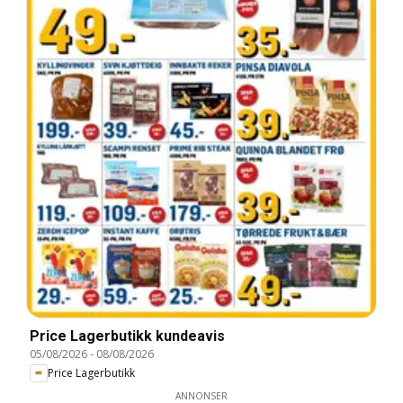
Price Lagerbutikk kundeavis
05/08/2026
-
08/08/2026
Price Lagerbutikk
ANNONSER