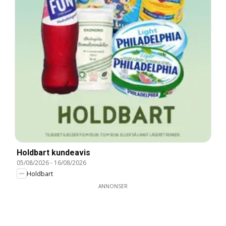
Holdbart kundeavis
05/08/2026
-
16/08/2026
Holdbart
ANNONSER