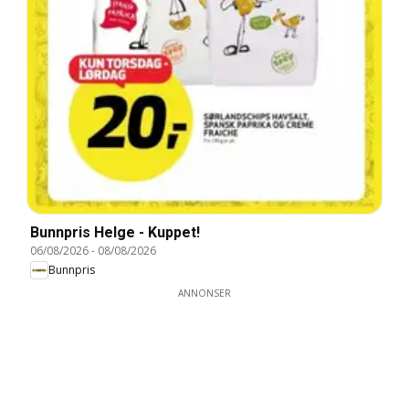
Bunnpris Helge - Kuppet!
06/08/2026
-
08/08/2026
Bunnpris
ANNONSER