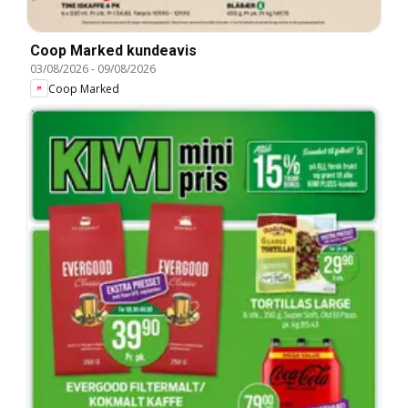
Coop Marked kundeavis
03/08/2026
-
09/08/2026
Coop Marked