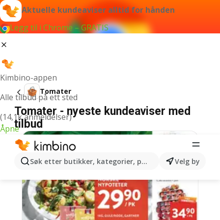
Aktuelle kundeaviser alltid for hånden
Legg til i Chrome – GRATIS
Kimbino-appen
Tomater
Alle tilbud på ett sted
Tomater - nyeste kundeaviser med
(14,1k anmeldelser)
tilbud
Åpne
Søk etter butikker, kategorier, produkter...
Velg by