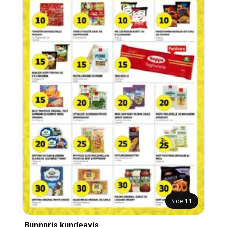
Side
11
Bunnpris kundeavis