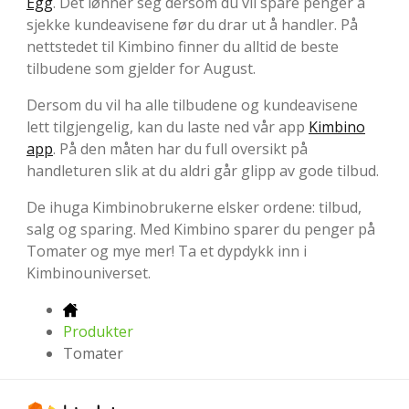
Egg
. Det lønner seg dersom du vil spare penger å
sjekke kundeavisene før du drar ut å handler. På
nettstedet til Kimbino finner du alltid de beste
tilbudene som gjelder for August.
Dersom du vil ha alle tilbudene og kundeavisene
lett tilgjengelig, kan du laste ned vår app
Kimbino
app
. På den måten har du full oversikt på
handleturen slik at du aldri går glipp av gode tilbud.
De ihuga Kimbinobrukerne elsker ordene: tilbud,
salg og sparing. Med Kimbino sparer du penger på
Tomater og mye mer! Ta et dypdykk inn i
Kimbinouniverset.
Produkter
Tomater