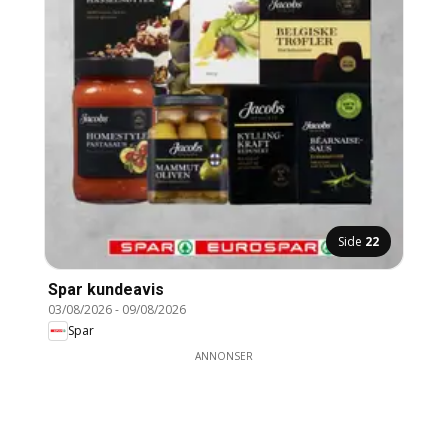
Side
22
Spar kundeavis
03/08/2026
-
09/08/2026
Spar
ANNONSER