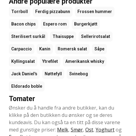
Andre populære produkter
Torrboll
Ferdig pizzabunn
Frossen hummer
Bacon chips
Espero rom
Burgerkjøtt
Sterilisert surkål
Thaisuppe
Sellerirotsalat
Carpaccio
Kanin
Romersk salat
Såpe
Kyllingsalat
Ytrefilet
Amerikansk whisky
Jack Daniel's
Nøttefyll
Svinebog
Eldorado boble
Tomater
Ønsker du å handle fra andre butikker, kan du
klikke på den butikken du ønsker og se deres
kundeavis. Du kan også ta en titt på disse varene
med gunstige priser:
Melk
,
Smør
,
Ost
,
Yoghurt
og