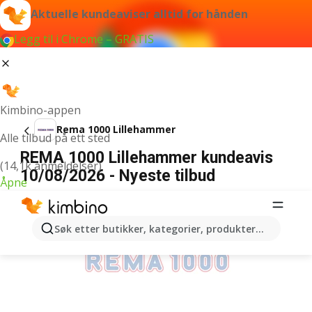
Aktuelle kundeaviser alltid for hånden
Legg til i Chrome – GRATIS
Kimbino-appen
Rema 1000 Lillehammer
Alle tilbud på ett sted
REMA 1000 Lillehammer kundeavis
(14,1k anmeldelser)
10/08/2026 - Nyeste tilbud
Åpne
ANNONSER
Søk etter butikker, kategorier, produkter...