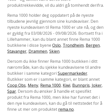
produktrekkevidde, vil du aldri gå tomhendt derifra.
Rema 1000 holder deg oppdatert på de nyeste
tilbudene jevnlig gjennom sine kundeaviser. Den
nyeste kundeavisen til Rema 1000 er ute nå, og den
er gyldig fra 03/08/2026 - 09/08/2026. Bortsett fra i
Lillehammer, kan du blant annet finne Rema 1000
butikkene i disse byene
Oslo
,
Trondheim
,
Bergen
,
Stavanger
,
Drammen
,
Skien
.
Dersom du ikke finner Rema 1000 butikken i ditt
nærområde, kan du sjekke kundeavisene til andre
butikker i samme kategori
Supermarkeder
.
Butikker som er i samme kategori, er blant annet
Coop Obs
,
Meny
,
Rema 1000
,
Kiwi
,
Bunnpris
,
Joker
,
Spar
. Dersom du ønsker å handle et spesifikt
produkt fra Rema 1000, men ikke har funnet det i
den nye kundeavisen, kan du gå til nettstedet for å
finne ut mer om produktet
rema.no
.