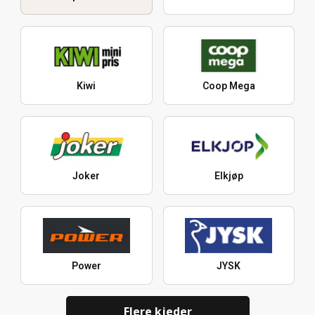
Kiwi
Coop Mega
Joker
Elkjøp
Power
JYSK
Flere kjeder