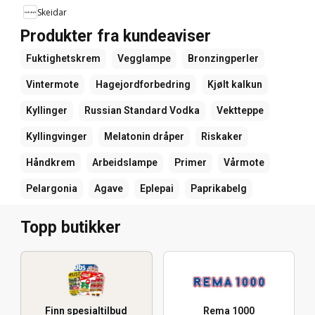
Skeidar
Produkter fra kundeaviser
Fuktighetskrem
Vegglampe
Bronzingperler
Vintermote
Hagejordforbedring
Kjølt kalkun
Kyllinger
Russian Standard Vodka
Vektteppe
Kyllingvinger
Melatonin dråper
Riskaker
Håndkrem
Arbeidslampe
Primer
Vårmote
Pelargonia
Agave
Eplepai
Paprikabelg
Topp butikker
Finn spesialtilbud
Rema 1000