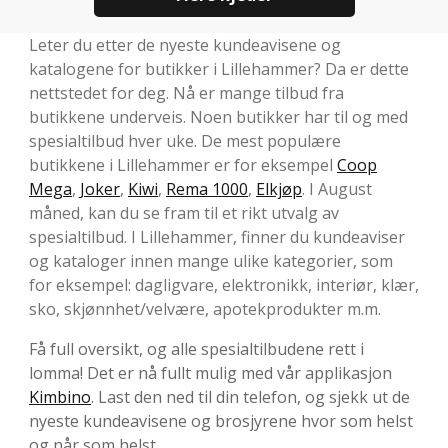
Leter du etter de nyeste kundeavisene og
katalogene for butikker i Lillehammer? Da er dette
nettstedet for deg. Nå er mange tilbud fra
butikkene underveis. Noen butikker har til og med
spesialtilbud hver uke. De mest populære
butikkene i Lillehammer er for eksempel
Coop
Mega
,
Joker
,
Kiwi
,
Rema 1000
,
Elkjøp
. I August
måned, kan du se fram til et rikt utvalg av
spesialtilbud. I Lillehammer, finner du kundeaviser
og kataloger innen mange ulike kategorier, som
for eksempel: dagligvare, elektronikk, interiør, klær,
sko, skjønnhet/velvære, apotekprodukter m.m.
Få full oversikt, og alle spesialtilbudene rett i
lomma! Det er nå fullt mulig med vår applikasjon
Kimbino
. Last den ned til din telefon, og sjekk ut de
nyeste kundeavisene og brosjyrene hvor som helst
og når som helst.