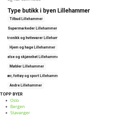
Type butikk i byen Lillehammer
Tilbud
Lillehammer
Supermarkeder
Lillehammer
Elektronikk og hvitevarer
Lillehammer
Hjem og hage
Lillehammer
Helse og skjønnhet
Lillehammer
Møbler
Lillehammer
Klær, fottøy og sport
Lillehammer
Andre
Lillehammer
TOPP BYER
Oslo
Bergen
Stavanger