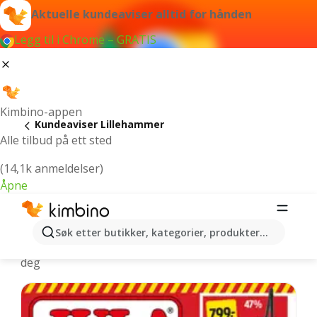
Aktuelle kundeaviser alltid for hånden
Legg til i Chrome – GRATIS
Kimbino-appen
Kundeaviser Lillehammer
Alle tilbud på ett sted
(14,1k anmeldelser)
Åpne
Lillehammer - Nyeste kundeaviser
Søk etter butikker, kategorier, produkter...
Vi velger de nyeste og mest populære tilbudene for
deg