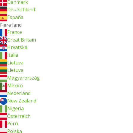
Danmark
Deutschland
España
Flere land
France
Great Britain
Hrvatska
Italia
Lietuva
Lietuva
Magyarország
México
Nederland
New Zealand
Nigeria
Österreich
Perú
Polska