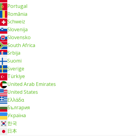
Portugal
România
Schweiz
Slovenija
Slovensko
South Africa
Srbija
Suomi
Sverige
Türkiye
United Arab Emirates
United States
Ελλάδα
България
Україна
한국
日本