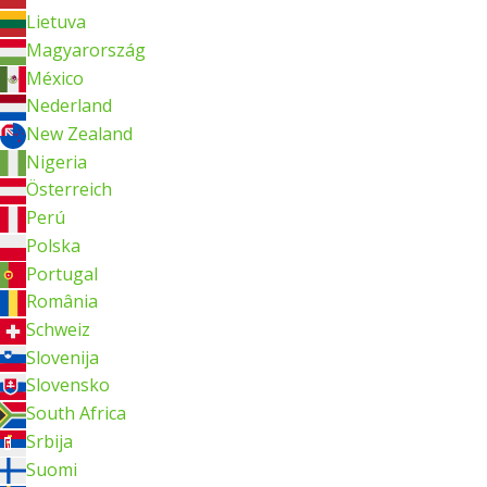
Lietuva
Magyarország
México
Nederland
New Zealand
Nigeria
Österreich
Perú
Polska
Portugal
România
Schweiz
Slovenija
Slovensko
South Africa
Srbija
Suomi