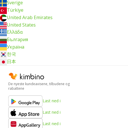
Sverige
Türkiye
United Arab Emirates
United States
Ελλάδα
България
Україна
한국
日本
De nyeste kundeavisene, tilbudene og
rabattene
Last ned i
Last ned i
Last ned i