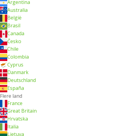
Argentina
Australia
België
Brasil
Canada
Česko
Chile
Colombia
Cyprus
Danmark
Deutschland
España
Flere land
France
Great Britain
Hrvatska
Italia
Lietuva