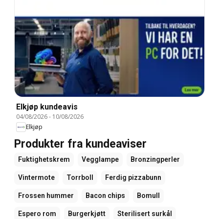
Elkjøp kundeavis
04/08/2026
-
10/08/2026
Elkjøp
Produkter fra kundeaviser
Fuktighetskrem
Vegglampe
Bronzingperler
Vintermote
Torrboll
Ferdig pizzabunn
Frossen hummer
Bacon chips
Bomull
Espero rom
Burgerkjøtt
Sterilisert surkål