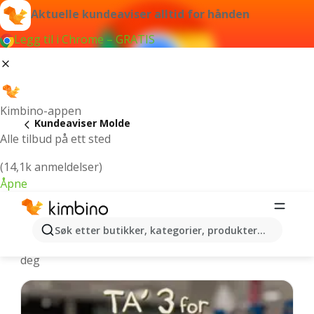
Aktuelle kundeaviser alltid for hånden
Legg til i Chrome – GRATIS
Kimbino-appen
Kundeaviser Molde
Alle tilbud på ett sted
(14,1k anmeldelser)
Åpne
Molde - Nyeste kundeaviser
Søk etter butikker, kategorier, produkter...
Vi velger de nyeste og mest populære tilbudene for
deg