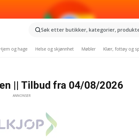
Søk etter butikker, kategorier, produkter
Hjem og hage
Helse og skjønnhet
Møbler
Klær, fottøy og s
en || Tilbud fra 04/08/2026
ANNONSER