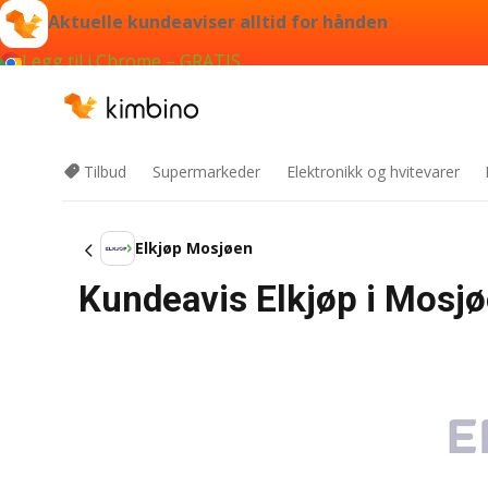
Aktuelle kundeaviser alltid for hånden
Legg til i Chrome – GRATIS
Tilbud
Supermarkeder
Elektronikk og hvitevarer
Elkjøp Mosjøen
Kundeavis Elkjøp i Mosjø